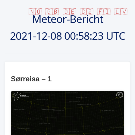
🇳🇴
🇬🇧
🇩🇪
🇨🇿
🇫🇮
🇱🇻
Meteor-Bericht
2021-12-08
00:58:23 UTC
Sørreisa – 1