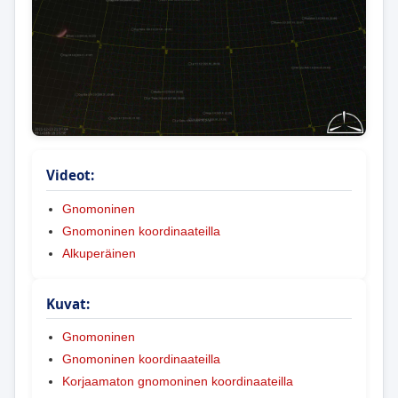
Videot:
Gnomoninen
Gnomoninen koordinaateilla
Alkuperäinen
Kuvat:
Gnomoninen
Gnomoninen koordinaateilla
Korjaamaton gnomoninen koordinaateilla