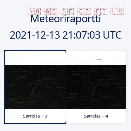
🇳🇴
🇬🇧
🇩🇪
🇨🇿
🇫🇮
🇱🇻
Meteoriraportti
2021-12-13
21:07:03 UTC
Sørreisa – 3
Sørreisa – 4