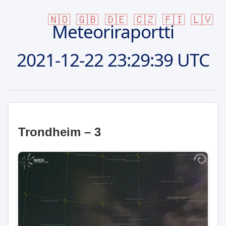
🇳🇴
🇬🇧
🇩🇪
🇨🇿
🇫🇮
🇱🇻
Meteoriraportti
2021-12-22
23:29:39 UTC
Trondheim – 3