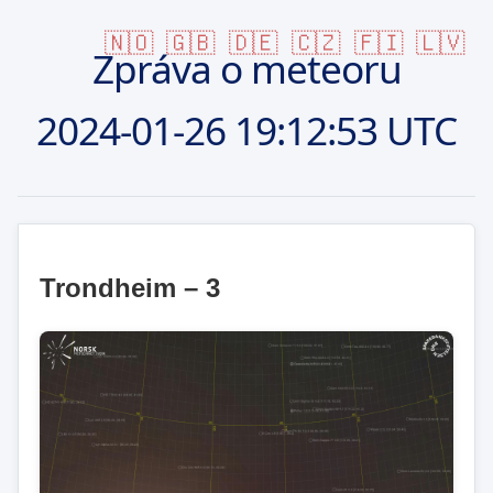
🇳🇴
🇬🇧
🇩🇪
🇨🇿
🇫🇮
🇱🇻
Zpráva o meteoru
2024-01-26
19:12:53 UTC
Trondheim – 3