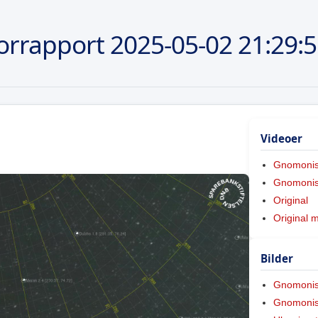
orrapport
2025-05-02
21:29:
Videoer
Gnomoni
Gnomonis
Original
Original 
Bilder
Gnomoni
Gnomonis