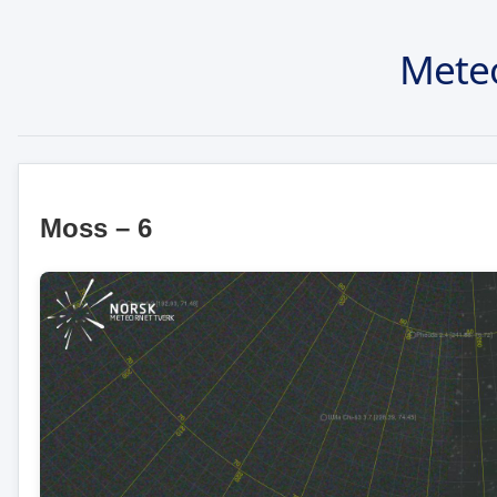
Mete
Moss – 6