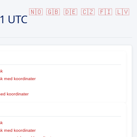
🇳🇴
🇬🇧
🇩🇪
🇨🇿
🇫🇮
🇱🇻
51 UTC
sk
k med koordinater
med koordinater
sk
k med koordinater