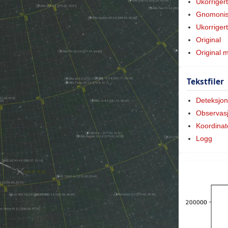
Ukorriger
Gnomonis
Ukorriger
Original
Original 
Tekstfiler
Deteksjon
Observas
Koordinat
Logg