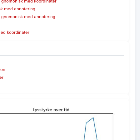
t gnomonisk med koordinater
k med annotering
t gnomonisk med annotering
med koordinater
jon
er