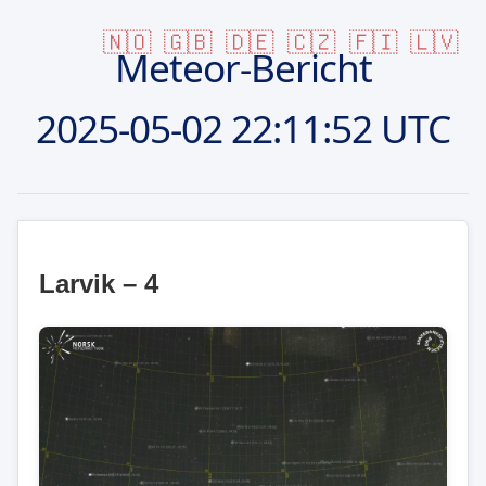
🇳🇴
🇬🇧
🇩🇪
🇨🇿
🇫🇮
🇱🇻
Meteor-Bericht
2025-05-02
22:11:52 UTC
Larvik – 4