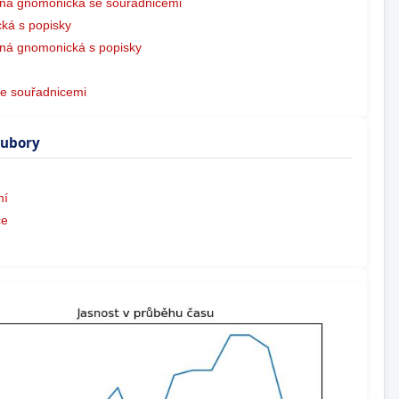
ná gnomonická se souřadnicemi
ká s popisky
ná gnomonická s popisky
e souřadnicemi
oubory
ní
ce