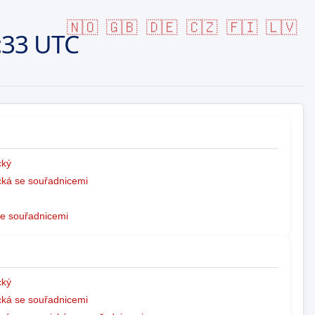
🇳🇴
🇬🇧
🇩🇪
🇨🇿
🇫🇮
🇱🇻
:33 UTC
ký
ká se souřadnicemi
e souřadnicemi
ký
ká se souřadnicemi