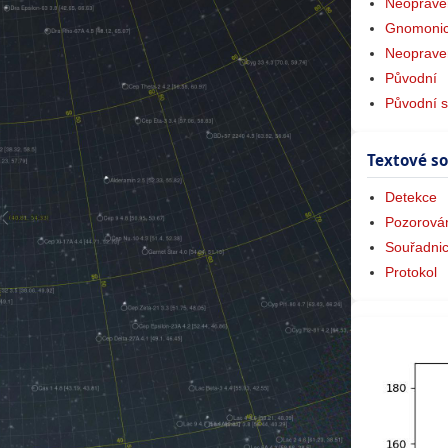
Neoprave
Gnomonic
Neoprave
Původní
Původní s
Textové s
Detekce
Pozorová
Souřadni
Protokol