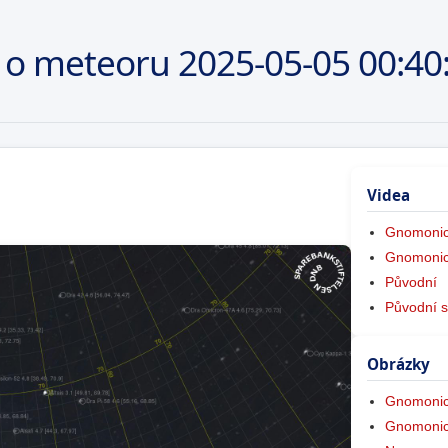
 o meteoru
2025-05-05
00:40
Videa
Gnomonic
Gnomonic
Původní
Původní s
Obrázky
Gnomonic
Gnomonic