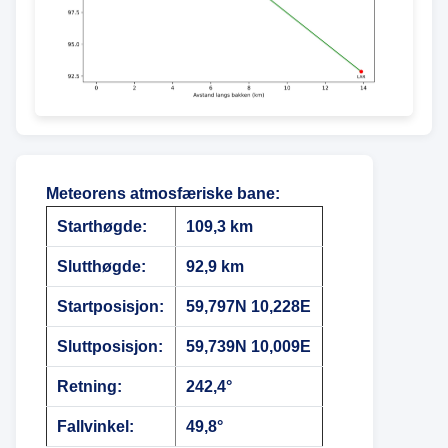
Meteorens atmosfæriske bane
:
Starthøgde:
109,3 km
Slutthøgde:
92,9 km
Startposisjon:
59,797N 10,228E
Sluttposisjon:
59,739N 10,009E
Retning:
242,4°
Fallvinkel:
49,8°