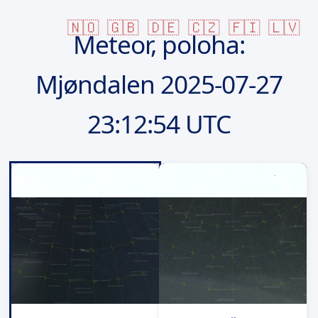
🇳🇴
🇬🇧
🇩🇪
🇨🇿
🇫🇮
🇱🇻
Meteor, poloha:
Mjøndalen
2025-07-27
23:12:54 UTC