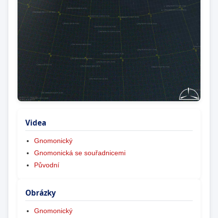
Videa
Gnomonický
Gnomonická se souřadnicemi
Původní
Obrázky
Gnomonický