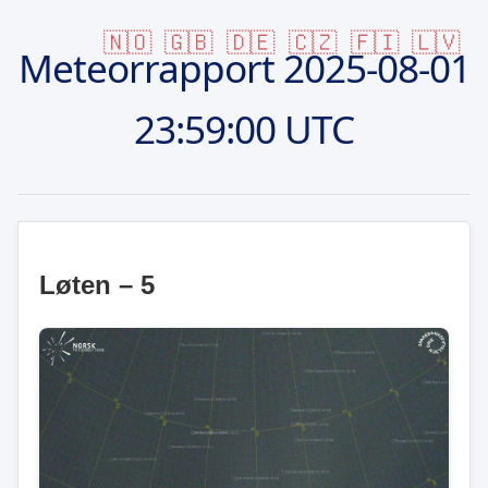
🇳🇴
🇬🇧
🇩🇪
🇨🇿
🇫🇮
🇱🇻
Meteorrapport
2025-08-01
23:59:00 UTC
Løten – 5