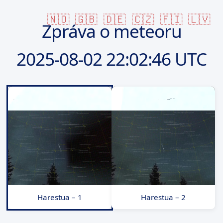
🇳🇴
🇬🇧
🇩🇪
🇨🇿
🇫🇮
🇱🇻
Zpráva o meteoru
2025-08-02
22:02:46 UTC
Harestua – 1
Harestua – 2