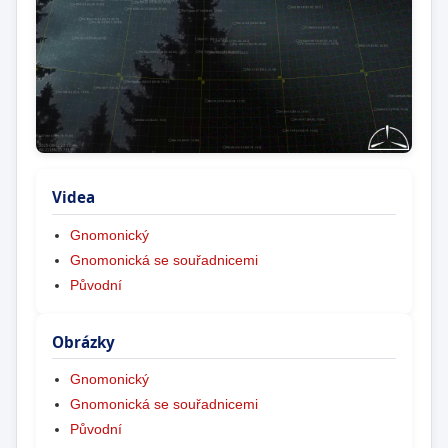
Videa
Gnomonický
Gnomonická se souřadnicemi
Původní
Obrázky
Gnomonický
Gnomonická se souřadnicemi
Původní