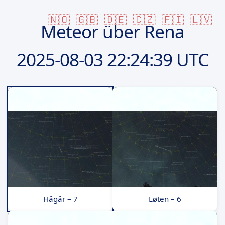
🇳🇴
🇬🇧
🇩🇪
🇨🇿
🇫🇮
🇱🇻
Meteor über Rena
2025-08-03
22:24:39 UTC
Hågår – 7
Løten – 6