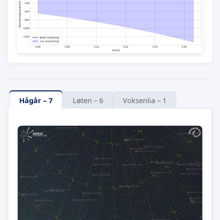
Hågår – 7
Løten – 6
Voksenlia – 1