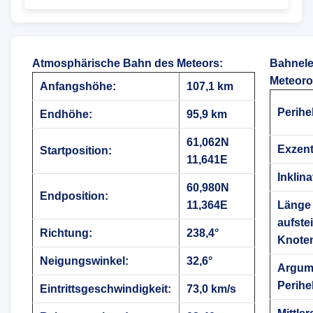
Atmosphärische Bahn des Meteors
:
Bahnele
Meteoro
Anfangshöhe:
107,1 km
Perihe
Endhöhe:
95,9 km
61,062N
Exzentr
Startposition:
11,641E
Inklina
60,980N
Endposition:
11,364E
Länge
aufste
Richtung:
238,4°
Knote
Neigungswinkel:
32,6°
Argum
Perihe
Eintrittsgeschwindigkeit:
73,0 km/s