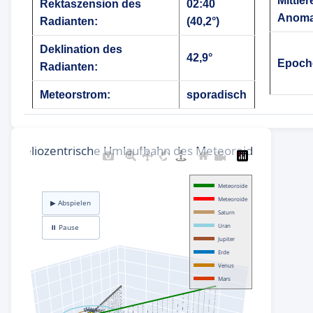
Mittler
Rektaszension des
02:40
Anoma
Radianten:
(40,2°)
Deklination des
42,9°
Epoch
Radianten:
Meteorstrom:
sporadisch