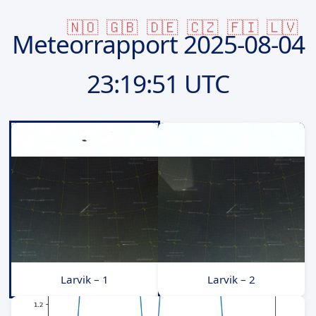
🇳🇴
🇬🇧
🇩🇪
🇨🇿
🇫🇮
🇱🇻
Meteorrapport
2025-08-04
23:19:51 UTC
Larvik – 1
Larvik – 2