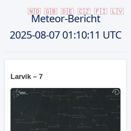
🇳🇴
🇬🇧
🇩🇪
🇨🇿
🇫🇮
🇱🇻
Meteor-Bericht
2025-08-07
01:10:11 UTC
Larvik – 7