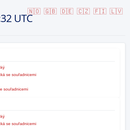
🇳🇴
🇬🇧
🇩🇪
🇨🇿
🇫🇮
🇱🇻
:32 UTC
ký
ká se souřadnicemi
e souřadnicemi
ký
ká se souřadnicemi