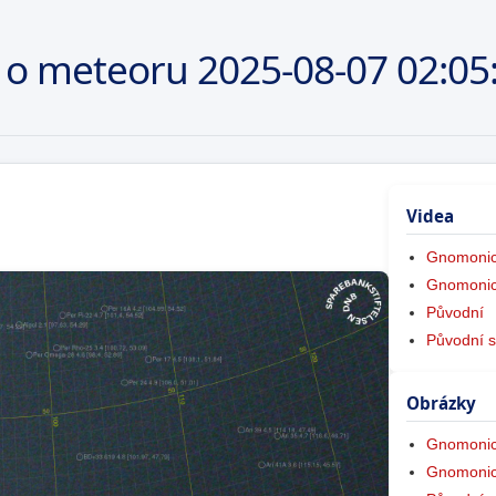
 o meteoru
2025-08-07
02:05
Videa
Gnomonic
Gnomonic
Původní
Původní s
Obrázky
Gnomonic
Gnomonic