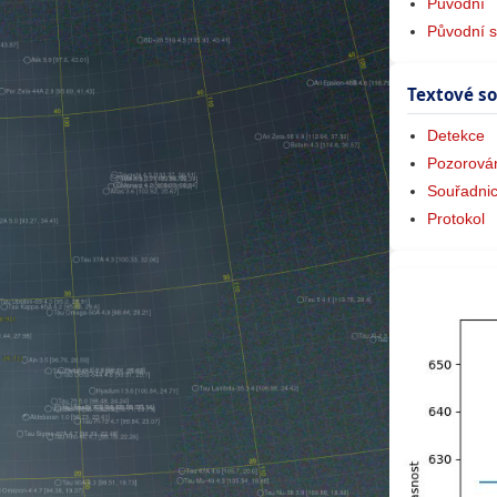
Původní
Původní s
Textové s
Detekce
Pozorová
Souřadni
Protokol