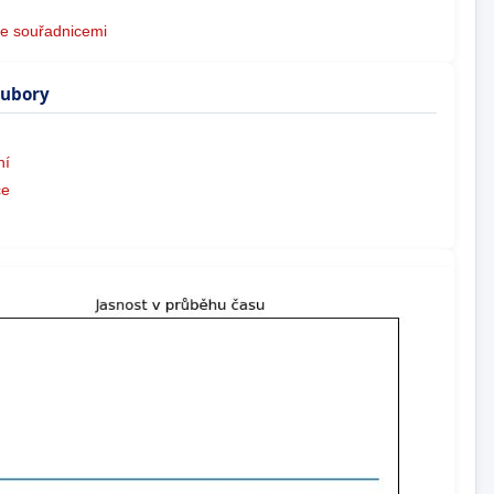
e souřadnicemi
oubory
ní
ce