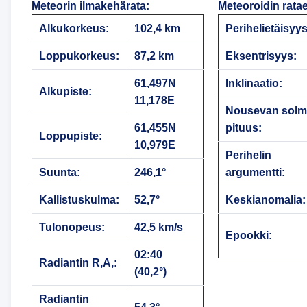
Meteorin ilmakehärata
:
Meteoroidin rata
Alkukorkeus:
102,4 km
Perihelietäisyys
Loppukorkeus:
87,2 km
Eksentrisyys:
61,497N
Inklinaatio:
Alkupiste:
11,178E
Nousevan sol
61,455N
pituus:
Loppupiste:
10,979E
Perihelin
Suunta:
246,1°
argumentti:
Kallistuskulma:
52,7°
Keskianomalia:
Tulonopeus:
42,5 km/s
Epookki:
02:40
Radiantin R,A,:
(40,2°)
Radiantin