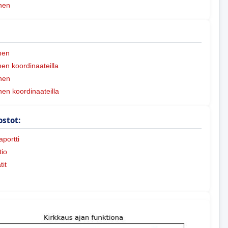
nen
nen
n koordinaateilla
nen
nen koordinaateilla
ostot:
portti
io
tit