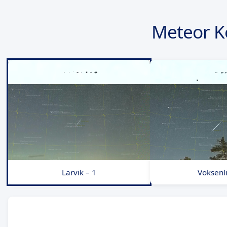
Meteor K
Larvik – 1
Voksenli