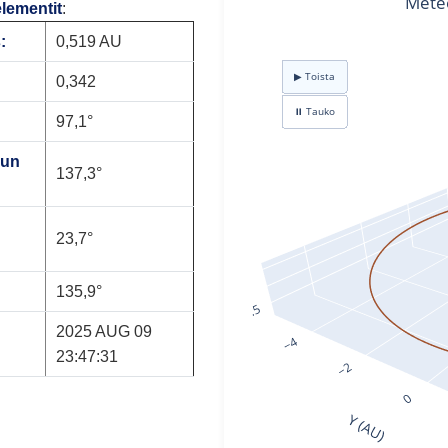
elementit
:
:
0,519 AU
0,342
97,1°
mun
137,3°
23,7°
135,9°
2025 AUG 09
23:47:31