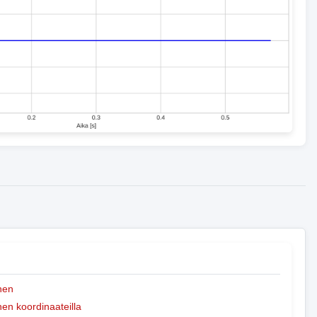
nen
n koordinaateilla