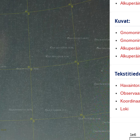
Alkuperäi
Kuvat:
Gnomoni
Gnomonine
Alkuperäi
Alkuperäi
Tekstitied
Havaintora
Observaat
Koordinaa
Loki