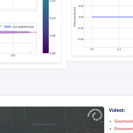
Videot:
Gnomoni
Gnomonine