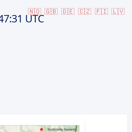
🇳🇴
🇬🇧
🇩🇪
🇨🇿
🇫🇮
🇱🇻
47:31 UTC