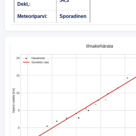
54,3°
Dekl,:
Meteoriparvi:
Sporadinen