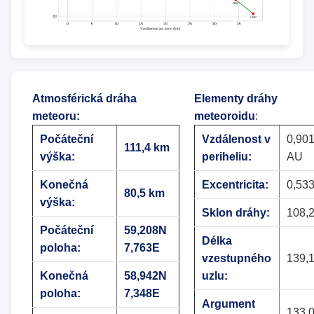
Atmosférická dráha
Elementy dráhy
meteoru
:
meteoroidu
:
Počáteční
Vzdálenost v
0,90
111,4 km
výška:
periheliu:
AU
Konečná
Excentricita:
0,53
80,5 km
výška:
Sklon dráhy:
108,2
Počáteční
59,208N
Délka
poloha:
7,763E
vzestupného
139,1
Konečná
58,942N
uzlu:
poloha:
7,348E
Argument
133,0