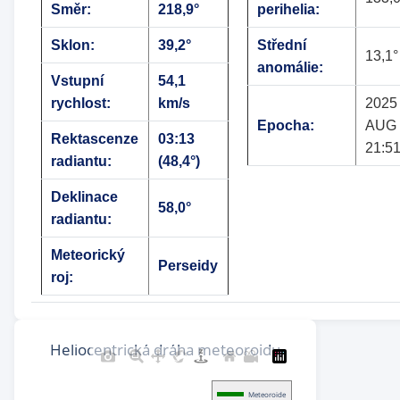
Směr:
218,9°
perihelia:
Sklon:
39,2°
Střední
13,1°
anomálie:
Vstupní
54,1
rychlost:
km/s
2025
Epocha:
AUG 
Rektascenze
03:13
21:51
radiantu:
(48,4°)
Deklinace
58,0°
radiantu:
Meteorický
Perseidy
roj: