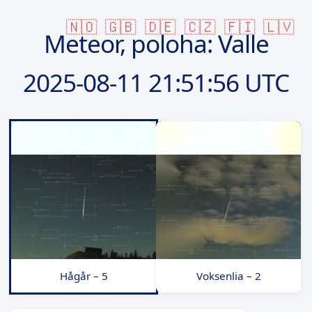
🇳🇴
🇬🇧
🇩🇪
🇨🇿
🇫🇮
🇱🇻
Meteor, poloha: Valle
2025-08-11
21:51:56 UTC
Hågår – 5
Voksenlia – 2