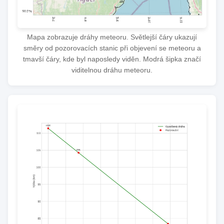
Mapa zobrazuje dráhy meteoru. Světlejší čáry ukazují
směry od pozorovacích stanic při objevení se meteoru a
tmavší čáry, kde byl naposledy viděn. Modrá šipka značí
viditelnou dráhu meteoru.