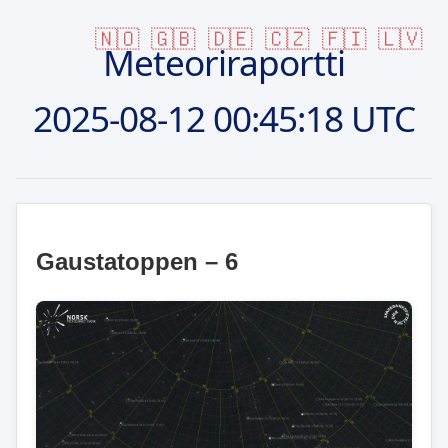
🇳🇴
🇬🇧
🇩🇪
🇨🇿
🇫🇮
🇱🇻
Meteoriraportti
2025-08-12
00:45:18 UTC
Gaustatoppen – 6