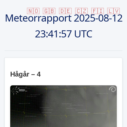
🇳🇴
🇬🇧
🇩🇪
🇨🇿
🇫🇮
🇱🇻
Meteorrapport
2025-08-12
23:41:57 UTC
Hågår – 4