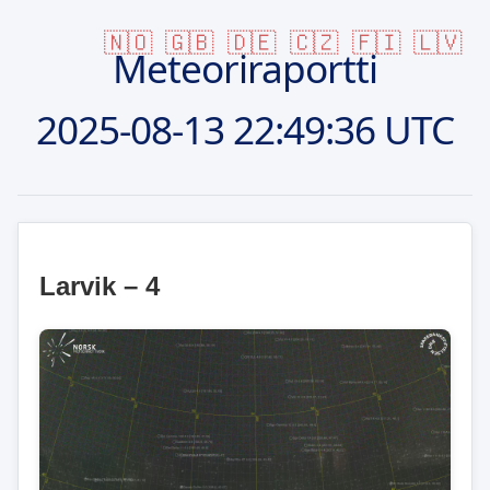
🇳🇴
🇬🇧
🇩🇪
🇨🇿
🇫🇮
🇱🇻
Meteoriraportti
2025-08-13
22:49:36 UTC
Larvik – 4