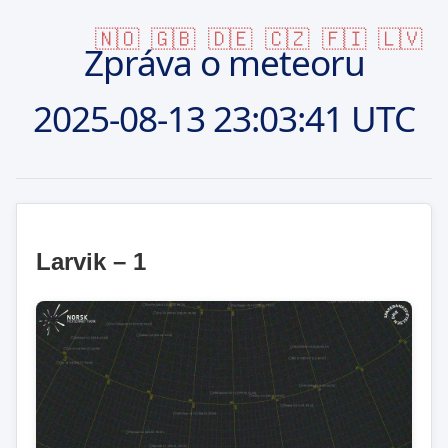
🇳🇴
🇬🇧
🇩🇪
🇨🇿
🇫🇮
🇱🇻
Zpráva o meteoru
2025-08-13
23:03:41 UTC
Larvik – 1