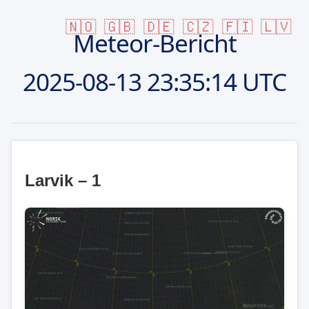
🇳🇴
🇬🇧
🇩🇪
🇨🇿
🇫🇮
🇱🇻
Meteor-Bericht
2025-08-13
23:35:14 UTC
Larvik – 1