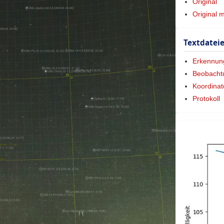
Original
Original 
Textdatei
Erkennun
Beobacht
Koordinat
Protokoll