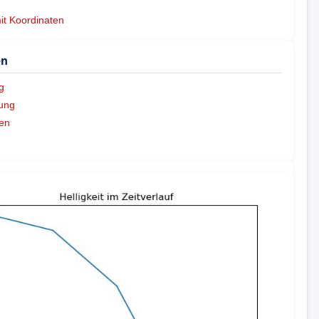
mit Koordinaten
en
g
ung
en