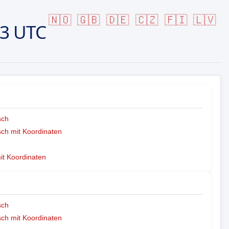
🇳🇴
🇬🇧
🇩🇪
🇨🇿
🇫🇮
🇱🇻
13 UTC
sch
ch mit Koordinaten
mit Koordinaten
sch
ch mit Koordinaten