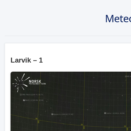
Meteo
Larvik – 1