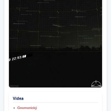
Videa
Gnomonický