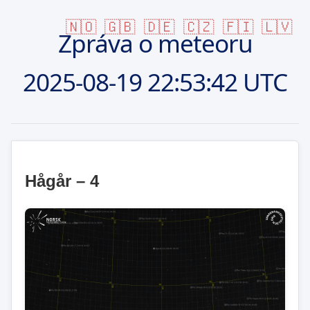
🇳🇴
🇬🇧
🇩🇪
🇨🇿
🇫🇮
🇱🇻
Zpráva o meteoru
2025-08-19
22:53:42 UTC
Hågår – 4