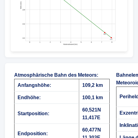
Atmosphärische Bahn des Meteors
:
Bahnelem
Meteoroi
Anfangshöhe:
109,2 km
Perihel
Endhöhe:
100,1 km
60,521N
Exzentri
Startposition:
11,417E
Inklinat
60,477N
Endposition:
11,303E
Länge 