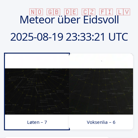
🇳🇴
🇬🇧
🇩🇪
🇨🇿
🇫🇮
🇱🇻
Meteor über Eidsvoll
2025-08-19
23:33:21 UTC
Løten – 7
Voksenlia – 6