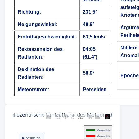
aufstei
Richtung:
231,5°
Knoten
Neigungswinkel:
48,9°
Argume
Perihels
Eintrittsgeschwindigkeit:
63,5 km/s
Mittlere
Rektaszension des
04:05
Anomali
Radianten:
(61,4°)
Deklination des
58,9°
Epoche
Radianten:
Meteorstrom:
Perseiden