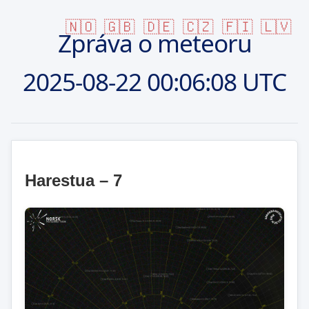
🇳🇴
🇬🇧
🇩🇪
🇨🇿
🇫🇮
🇱🇻
Zpráva o meteoru
2025-08-22
00:06:08 UTC
Harestua – 7