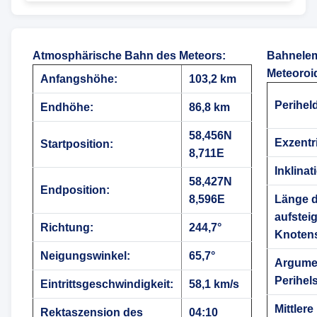
Atmosphärische Bahn des Meteors
:
Bahnelem
Meteoroi
Anfangshöhe:
103,2 km
Perihel
Endhöhe:
86,8 km
58,456N
Exzentri
Startposition:
8,711E
Inklinat
58,427N
Endposition:
8,596E
Länge 
aufstei
Richtung:
244,7°
Knoten
Neigungswinkel:
65,7°
Argume
Perihels
Eintrittsgeschwindigkeit:
58,1 km/s
Mittlere
Rektaszension des
04:10