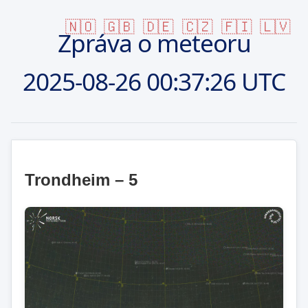
🇳🇴
🇬🇧
🇩🇪
🇨🇿
🇫🇮
🇱🇻
Zpráva o meteoru
2025-08-26
00:37:26 UTC
Trondheim – 5