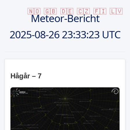
🇳🇴
🇬🇧
🇩🇪
🇨🇿
🇫🇮
🇱🇻
Meteor-Bericht
2025-08-26
23:33:23 UTC
Hågår – 7