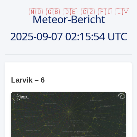
🇳🇴
🇬🇧
🇩🇪
🇨🇿
🇫🇮
🇱🇻
Meteor-Bericht
2025-09-07
02:15:54 UTC
Larvik – 6