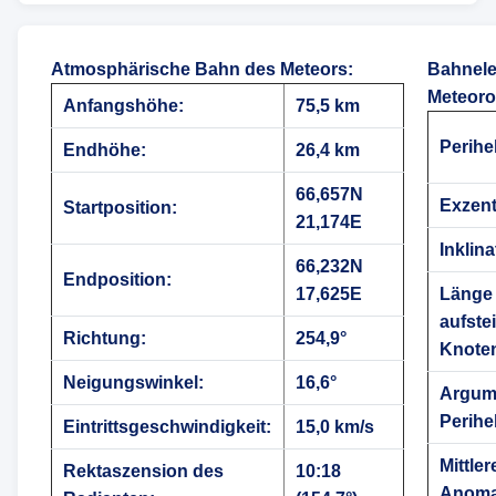
Atmosphärische Bahn des Meteors
:
Bahnele
Meteoro
Anfangshöhe:
75,5 km
Perihe
Endhöhe:
26,4 km
66,657N
Exzentr
Startposition:
21,174E
Inklina
66,232N
Endposition:
17,625E
Länge
aufste
Richtung:
254,9°
Knote
Neigungswinkel:
16,6°
Argum
Perihe
Eintrittsgeschwindigkeit:
15,0 km/s
Mittler
Rektaszension des
10:18
Anoma