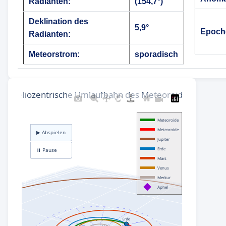
Radianten:
(154,7°)
Deklination des
5,9°
Epoch
Radianten:
Meteorstrom:
sporadisch