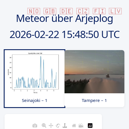
🇳🇴
🇬🇧
🇩🇪
🇨🇿
🇫🇮
🇱🇻
Meteor über Arjeplog
2026-02-22
15:48:50 UTC
Seinajoki – 1
Tampere – 1