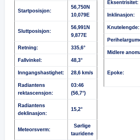
Eksentrisitet:
56,750N
Startposisjon:
10,079E
Inklinasjon:
56,991N
Knutelengde:
Sluttposisjon:
9,877E
Perihelargum
Retning:
335,6°
Midlere anoma
Fallvinkel:
48,3°
Inngangshastighet:
28,6 km/s
Epoke:
Radiantens
03:46
rektascensjon:
(56,7°)
Radiantens
15,2°
deklinasjon:
Sørlige
Meteorsverm:
tauridene