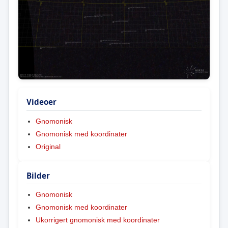
Videoer
Gnomonisk
Gnomonisk med koordinater
Original
Bilder
Gnomonisk
Gnomonisk med koordinater
Ukorrigert gnomonisk med koordinater