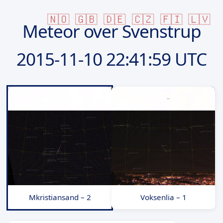
🇳🇴
🇬🇧
🇩🇪
🇨🇿
🇫🇮
🇱🇻
Meteor over Svenstrup
2015-11-10
22:41:59 UTC
Mkristiansand – 2
Voksenlia – 1