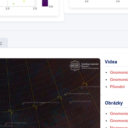
 2
Videa
Gnomonic
Gnomonic
Původní
Obrázky
Gnomonic
Gnomonic
Neoprave