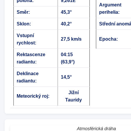
poloha:
9,261E
Argument
Směr:
45,3°
perihelia:
Sklon:
40,2°
Střední anomá
Vstupní
27,5 km/s
Epocha:
rychlost:
Rektascenze
04:15
radiantu:
(63,9°)
Deklinace
14,5°
radiantu:
Jižní
Meteorický roj:
Tauridy