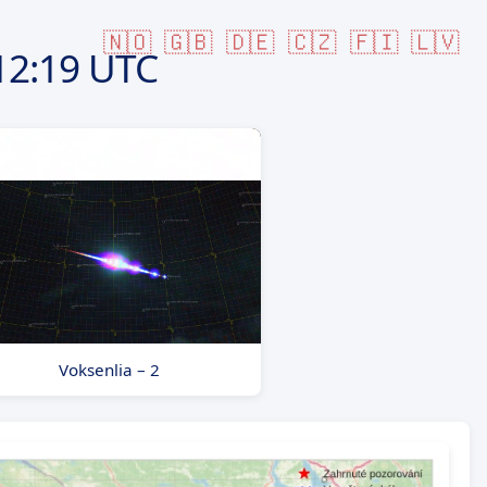
🇳🇴
🇬🇧
🇩🇪
🇨🇿
🇫🇮
🇱🇻
12:19 UTC
Voksenlia – 2