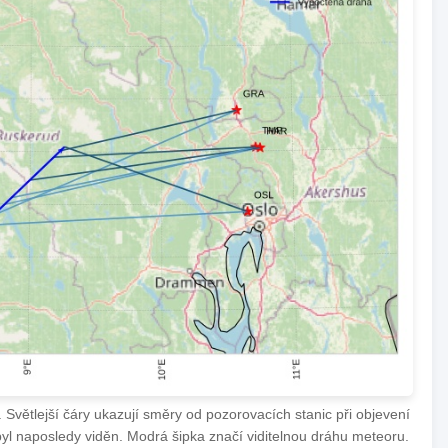
Světlejší čáry ukazují směry od pozorovacích stanic při objevení
byl naposledy viděn. Modrá šipka značí viditelnou dráhu meteoru.