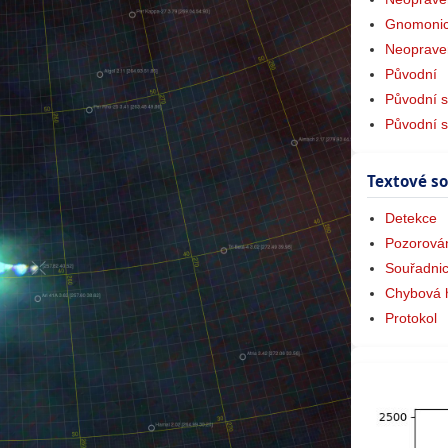
Gnomonic
Neoprave
Původní
Původní s
Původní 
Textové s
Detekce
Pozorová
Souřadni
Chybová 
Protokol