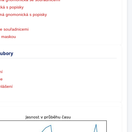
ká s popisky
ná gnomonická s popisky
e souřadnicemi
s maskou
oubory
ní
ce
hlášení