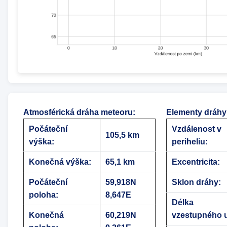
Atmosférická dráha meteoru
:
Elementy dráhy
Počáteční
Vzdálenost v
105,5 km
výška:
periheliu:
Konečná výška:
65,1 km
Excentricita:
Počáteční
59,918N
Sklon dráhy:
poloha:
8,647E
Délka
Konečná
60,219N
vzestupného u