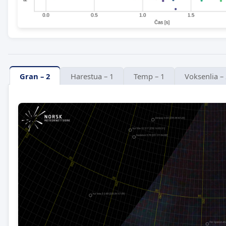
Gran – 2
Harestua – 1
Temp – 1
Voksenlia –