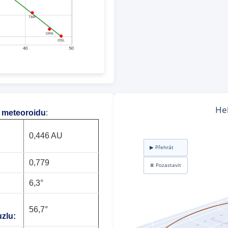
 meteoroidu
:
0,446 AU
0,779
6,3°
56,7°
zlu: