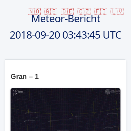
🇳🇴
🇬🇧
🇩🇪
🇨🇿
🇫🇮
🇱🇻
Meteor-Bericht
2018-09-20
03:43:45 UTC
Gran – 1