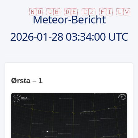
🇳🇴
🇬🇧
🇩🇪
🇨🇿
🇫🇮
🇱🇻
Meteor-Bericht
2026-01-28
03:34:00 UTC
Ørsta – 1