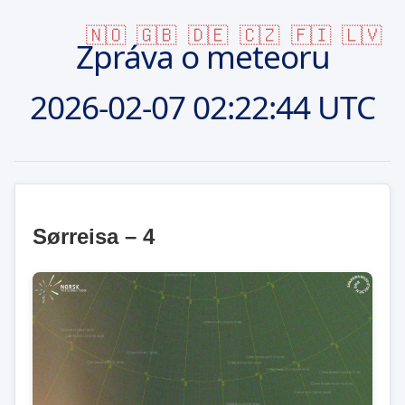
🇳🇴
🇬🇧
🇩🇪
🇨🇿
🇫🇮
🇱🇻
Zpráva o meteoru
2026-02-07
02:22:44 UTC
Sørreisa – 4