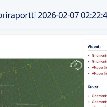
riraportti
2026-02-07
02:22:
Videot:
Gnomoni
Gnomonine
Alkuperäi
Alkuperäi
Kuvat:
Gnomoni
Gnomonine