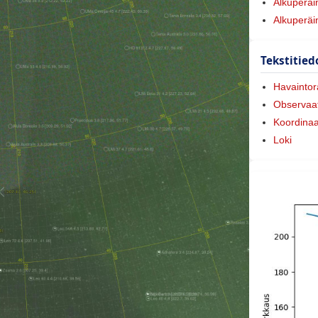
Alkuperäi
Alkuperäi
Tekstitied
Havaintora
Observaat
Koordinaa
Loki