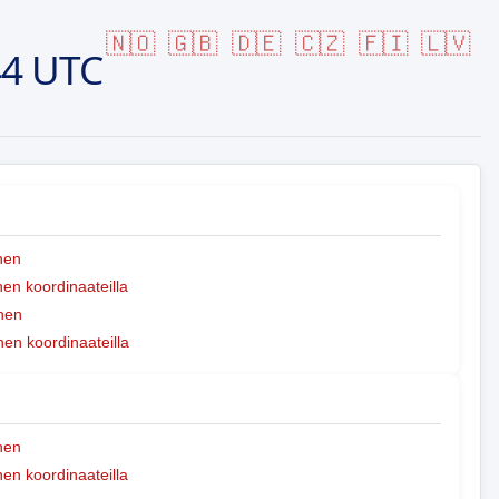
🇳🇴
🇬🇧
🇩🇪
🇨🇿
🇫🇮
🇱🇻
44 UTC
nen
n koordinaateilla
nen
nen koordinaateilla
nen
n koordinaateilla