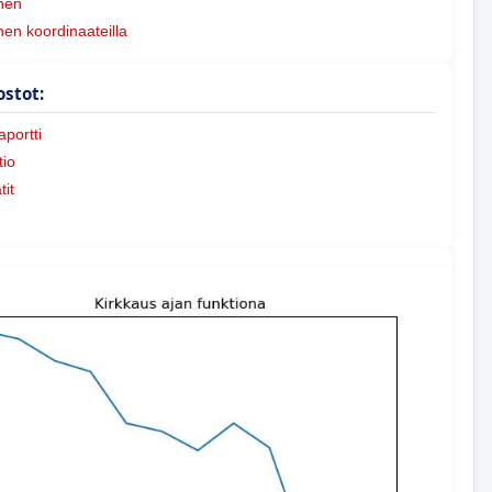
nen
nen koordinaateilla
ostot:
portti
io
tit