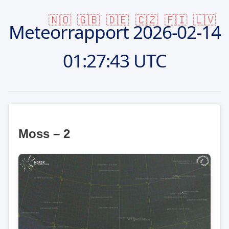
🇳🇴
🇬🇧
🇩🇪
🇨🇿
🇫🇮
🇱🇻
Meteorrapport
2026-02-14
01:27:43 UTC
Moss – 2