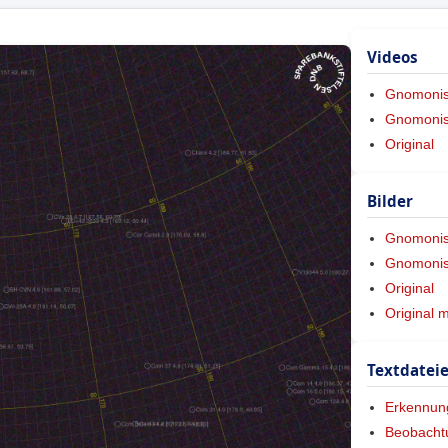
Videos
Gnomoni
Gnomonis
Original
Bilder
Gnomoni
Gnomonis
Original
Original 
Textdatei
Erkennun
Beobacht