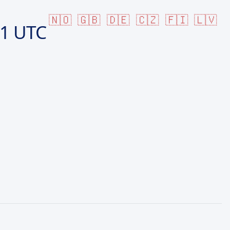
🇳🇴
🇬🇧
🇩🇪
🇨🇿
🇫🇮
🇱🇻
31 UTC