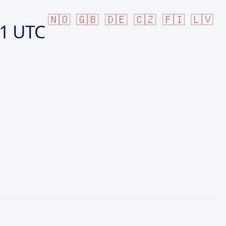
🇳🇴
🇬🇧
🇩🇪
🇨🇿
🇫🇮
🇱🇻
31 UTC