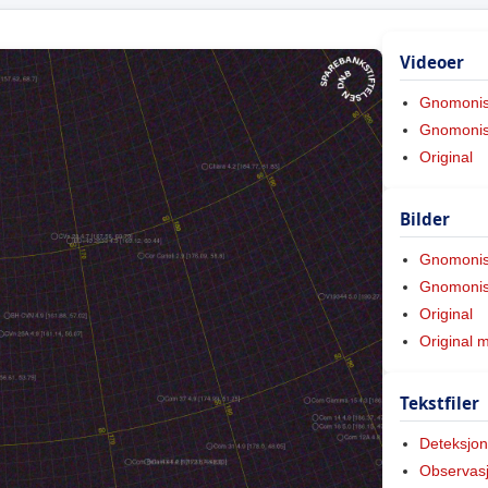
Videoer
Gnomoni
Gnomonis
Original
Bilder
Gnomoni
Gnomonis
Original
Original 
Tekstfiler
Deteksjon
Observas