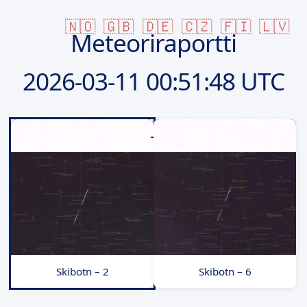
🇳🇴
🇬🇧
🇩🇪
🇨🇿
🇫🇮
🇱🇻
Meteoriraportti
2026-03-11
00:51:48 UTC
Skibotn – 2
Skibotn – 6