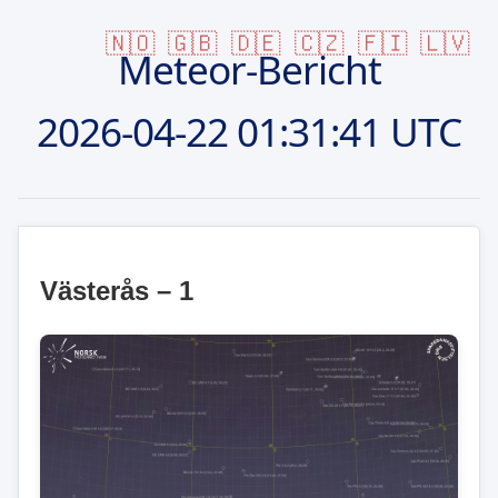
🇳🇴
🇬🇧
🇩🇪
🇨🇿
🇫🇮
🇱🇻
Meteor-Bericht
2026-04-22
01:31:41 UTC
Västerås – 1