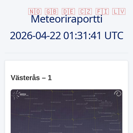
🇳🇴
🇬🇧
🇩🇪
🇨🇿
🇫🇮
🇱🇻
Meteoriraportti
2026-04-22
01:31:41 UTC
Västerås – 1