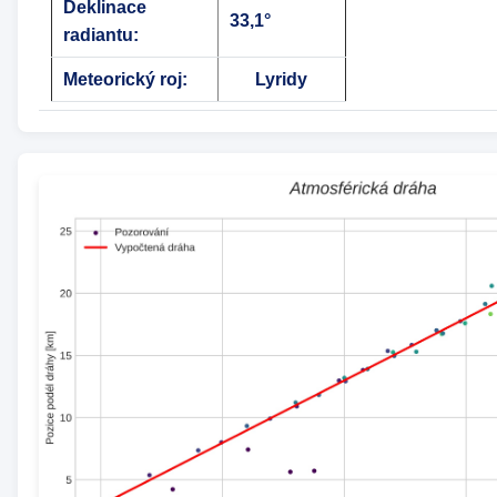
Deklinace
33,1°
radiantu:
Meteorický roj:
Lyridy