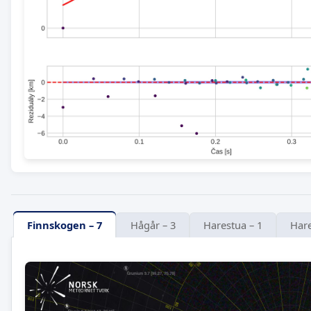
Finnskogen – 7
Hågår – 3
Harestua – 1
Hare