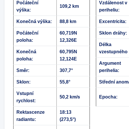
Počáteční
Vzdálenost v
109,2 km
výška:
periheliu:
Konečná výška:
88,8 km
Excentricita:
Počáteční
60,719N
Sklon dráhy:
poloha:
12,326E
Délka
Konečná
60,795N
vzestupného 
poloha:
12,124E
Argument
Směr:
307,7°
perihelia:
Sklon:
55,8°
Střední anomá
Vstupní
50,2 km/s
Epocha:
rychlost:
Rektascenze
18:13
radiantu:
(273,5°)