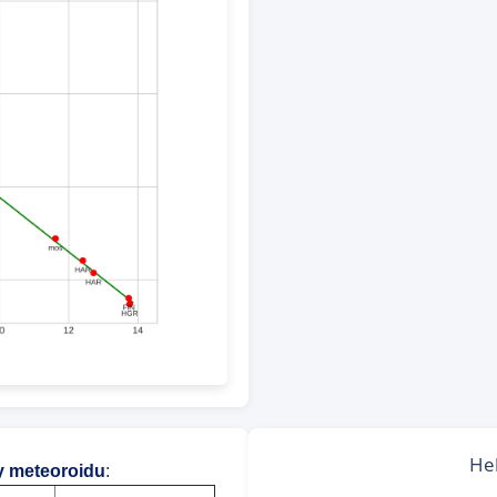
y meteoroidu
: