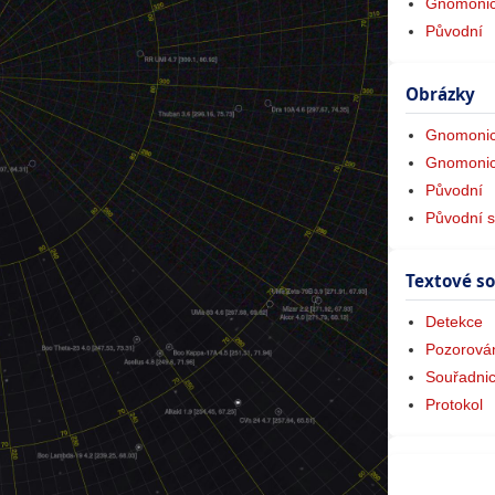
Gnomonic
Původní
Obrázky
Gnomonic
Gnomonic
Původní
Původní s
Textové s
Detekce
Pozorová
Souřadni
Protokol