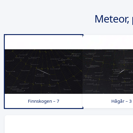
Meteor, 
Finnskogen – 7
Hågår – 3