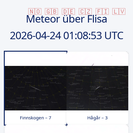
🇳🇴
🇬🇧
🇩🇪
🇨🇿
🇫🇮
🇱🇻
Meteor über Flisa
2026-04-24
01:08:53 UTC
Finnskogen – 7
Hågår – 3