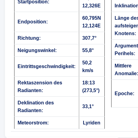
Startposition:
12,326E
Inklinatio
60,795N
Länge de
Endposition:
12,124E
aufsteige
Knotens:
Richtung:
307,7°
Argument
Neigungswinkel:
55,8°
Perihels:
50,2
Mittlere
Eintrittsgeschwindigkeit:
km/s
Anomalie
Rektaszension des
18:13
Radianten:
(273,5°)
Epoche:
Deklination des
33,1°
Radianten:
Meteorstrom:
Lyriden