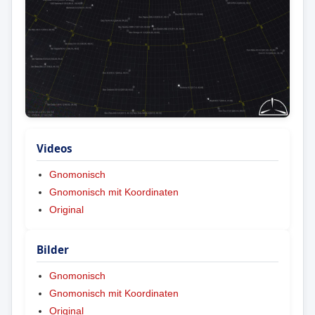
Videos
Gnomonisch
Gnomonisch mit Koordinaten
Original
Bilder
Gnomonisch
Gnomonisch mit Koordinaten
Original