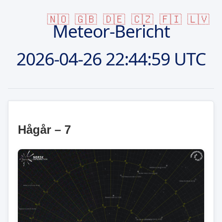
🇳🇴
🇬🇧
🇩🇪
🇨🇿
🇫🇮
🇱🇻
Meteor-Bericht
2026-04-26
22:44:59 UTC
Hågår – 7