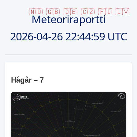
🇳🇴
🇬🇧
🇩🇪
🇨🇿
🇫🇮
🇱🇻
Meteoriraportti
2026-04-26
22:44:59 UTC
Hågår – 7