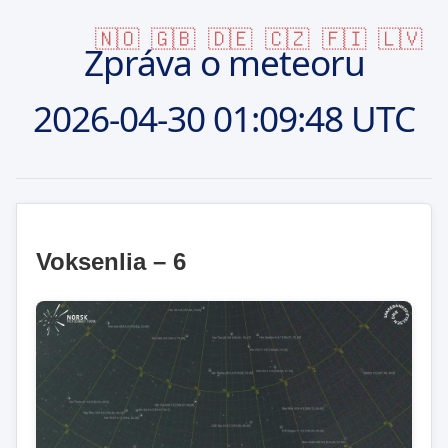
🇳🇴
🇬🇧
🇩🇪
🇨🇿
🇫🇮
🇱🇻
Zpráva o meteoru
2026-04-30
01:09:48 UTC
Voksenlia – 6