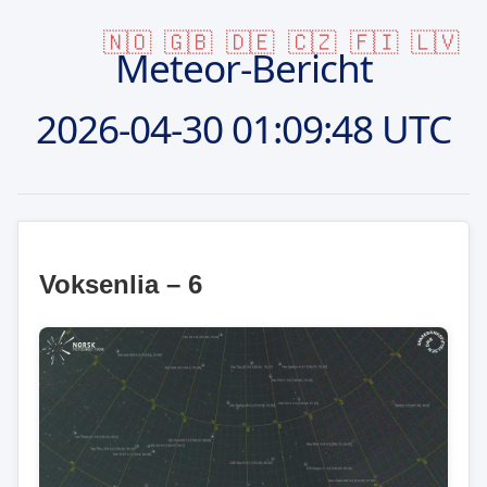
🇳🇴
🇬🇧
🇩🇪
🇨🇿
🇫🇮
🇱🇻
Meteor-Bericht
2026-04-30
01:09:48 UTC
Voksenlia – 6