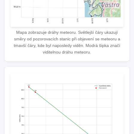
Mapa zobrazuje dráhy meteoru. Světlejší čáry ukazují
směry od pozorovacích stanic při objevení se meteoru a
tmavší čáry, kde byl naposledy viděn. Modrá šipka značí
viditelnou dráhu meteoru.