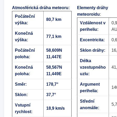
Atmosférická dráha meteoru
:
Elementy dráhy
meteoroidu
:
Počáteční
80,7 km
výška:
Vzdálenost v
0,
periheliu:
A
Konečná
77,1 km
výška:
Excentricita:
0,
Počáteční
58,609N
Sklon dráhy:
16
poloha:
11,447E
Délka
Konečná
58,567N
vzestupného
41
poloha:
11,449E
uzlu:
Směr:
178,7°
Argument
14
perihelia:
Sklon:
37,7°
Střední
5,7
Vstupní
anomálie:
18,9 km/s
rychlost: