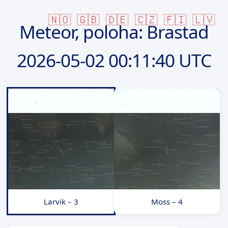
🇳🇴
🇬🇧
🇩🇪
🇨🇿
🇫🇮
🇱🇻
Meteor, poloha: Brastad
2026-05-02
00:11:40 UTC
Larvik – 3
Moss – 4