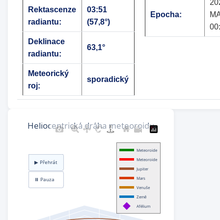
20
Rektascenze
03:51
Epocha:
MA
radiantu:
(57,8°)
00
Deklinace
63,1°
radiantu:
Meteorický
sporadický
roj: