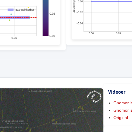
Videoer
Gnomoni
Gnomonis
Original