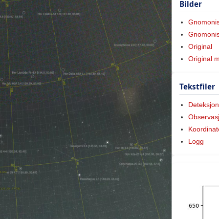
Bilder
Gnomoni
Gnomonis
Original
Original 
Tekstfiler
Deteksjon
Observas
Koordinat
Logg