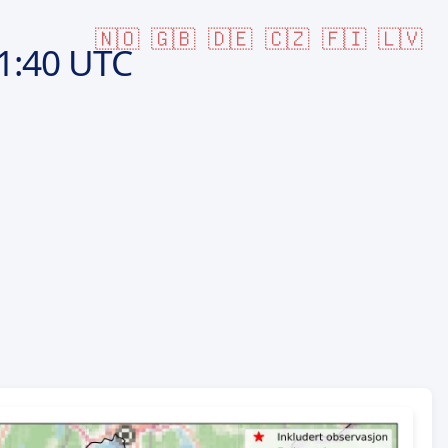
🇳🇴
🇬🇧
🇩🇪
🇨🇿
🇫🇮
🇱🇻
1:40 UTC