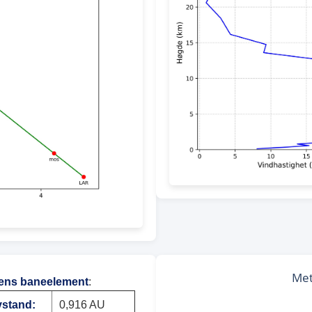
ens baneelement
:
vstand:
0,916 AU