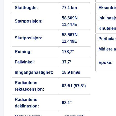
Slutthøgde:
77,1 km
Eksentris
58,609N
Inklinasj
Startposisjon:
11,447E
Knutele
58,567N
Sluttposisjon:
Perihela
11,449E
Midlere 
Retning:
178,7°
Fallvinkel:
37,7°
Epoke:
Inngangshastighet:
18,9 km/s
Radiantens
03:51 (57,8°)
rektascensjon:
Radiantens
63,1°
deklinasjon: