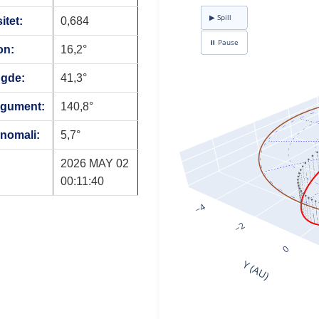
itet:
0,684
on:
16,2°
ngde:
41,3°
rgument:
140,8°
anomali:
5,7°
2026 MAY 02
00:11:40