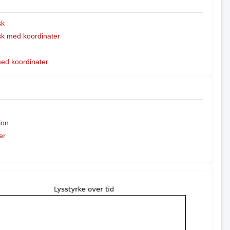
sk
k med koordinater
med koordinater
jon
er