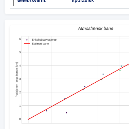
Meteorsverm:
sporadisk