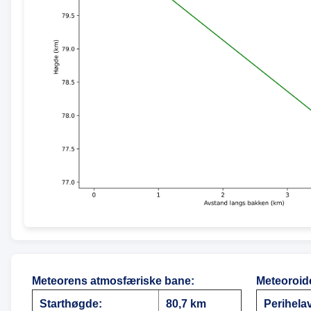
Meteorens atmosfæriske bane
:
Meteoroid
Starthøgde:
80,7 km
Perihela